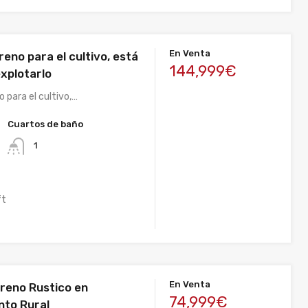
En Venta
eno para el cultivo, está
144,999€
explotarlo
 para el cultivo,…
Cuartos de baño
1
ft
En Venta
reno Rustico en
74,999€
to Rural