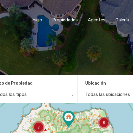
Inicio
Propiedades
Agentes
Galería
po de Propiedad
Ubicación
dos los tipos
Todas las ubicaciones
5
7