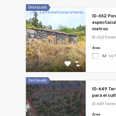
Destacado
ID-652 Pon
espectacul
metros
ID-652 Ponem
Área
sq 
32
Destacado
ID-649 Te
para el cul
ID-649 Terre
Área