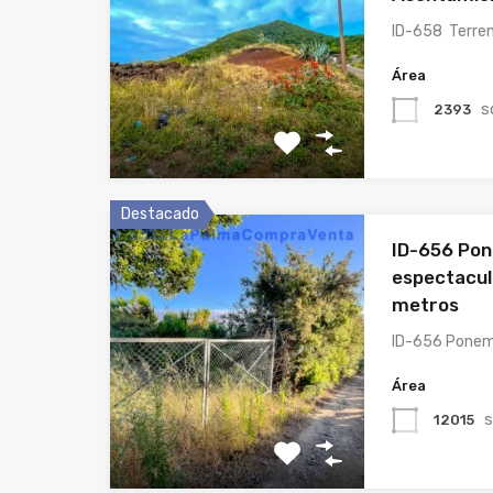
ID-658 Terre
Área
s
2393
Destacado
ID-656 Pon
espectacul
metros
ID-656 Ponem
Área
s
12015