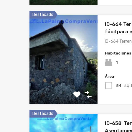
Destacado
ID-664 Terr
fácil para 
ID-664 Terreno
Habitaciones
1
Área
sq 
84
Destacado
ID-658 Ter
Asentamien