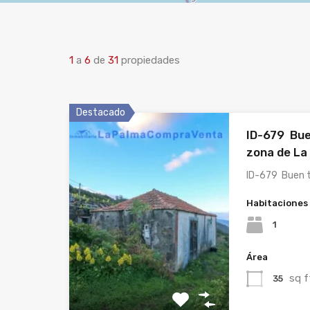
1
a
6
de
31
propiedades
Destacado
ID-679 Bue
zona de La
ID-679 Buen 
Habitaciones
1
Área
sq f
35