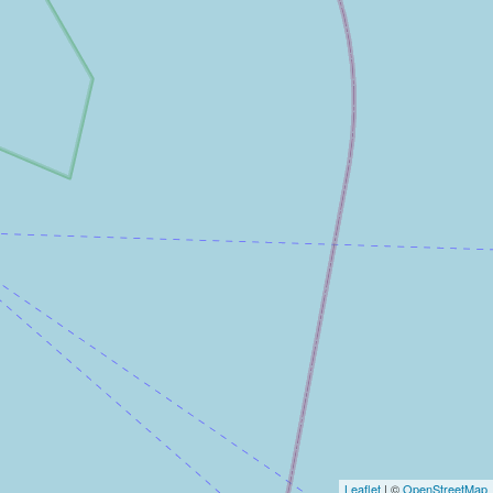
Leaflet
| ©
OpenStreetMap