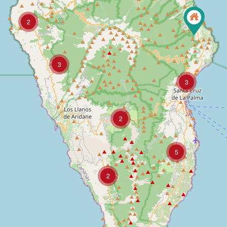
2
3
3
2
5
2