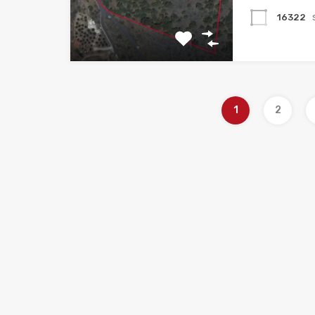
16322
1
2