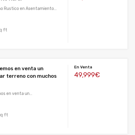
no Rustico en Asentamiento…
q ft
En Venta
emos en venta un
49,999€
ar terreno con muchos
os en venta un…
q ft