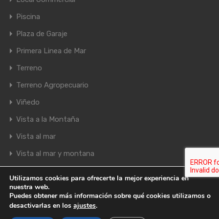
Piscina
Plaza de Garaje
Primera Linea de Mar
Terreno
Terreno Agropecuario
Viñedo
Vista a la Montaña
Vista al mar
Vista al mar y montana
Utilizamos cookies para ofrecerte la mejor experiencia en
nuestra web.
Aviso Legal
|
Política de Privacidad
|
Politica de Cookies
Puedes obtener más información sobre qué cookies utilizamos o
Copyright © 2026 | Desarrollado por
Amatic Consulting
desactivarlas en los
ajustes
.