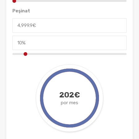
Peşinat
202€
por mes