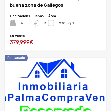
buena zona de Gallegos
Habitacións
Baños
Área
4
270
sq ft
3
En Venta
379,999€
Destacado