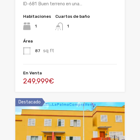
ID-681 Buen terreno en una…
Habitaciones
Cuartos de baño
1
1
Área
sq ft
87
En Venta
249,999€
Destacado