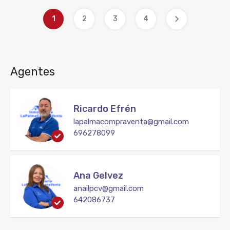
1
2
3
4
Agentes
Ricardo Efrén
lapalmacompraventa@gmail.com
696278099
Ana Gelvez
anailpcv@gmail.com
642086737