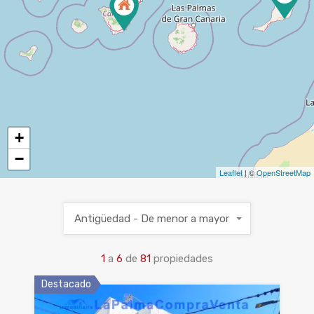
+
−
Leaflet
| ©
OpenStreetMap
Antigüedad - De menor a mayor
1
a
6
de
81
propiedades
Destacado