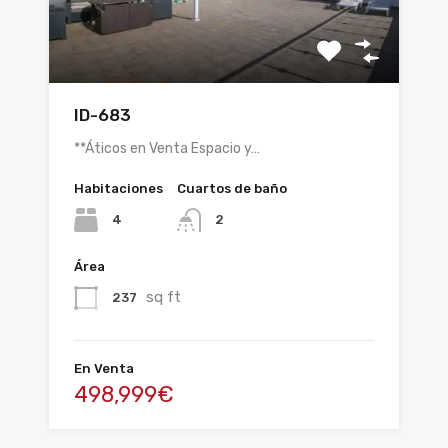
ID-683
**Áticos en Venta Espacio y…
Habitaciones
Cuartos de baño
4
2
Área
sq ft
237
En Venta
498,999€