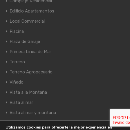
Complejo Residencial
Edificio Apartamentos
Local Commercial
Piscina
Plaza de Garaje
Primera Linea de Mar
Terreno
Terreno Agropecuario
Viñedo
Vista a la Montaña
Vista al mar
Vista al mar y montana
Utilizamos cookies para ofrecerte la mejor experiencia en