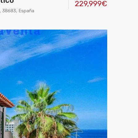
tico
229,999€
s, 38683, España