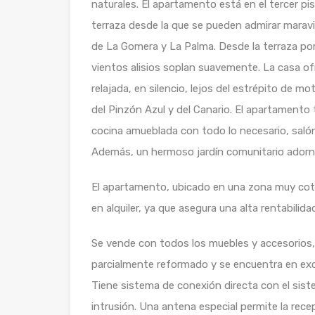
naturales. El apartamento está en el tercer piso
terraza desde la que se pueden admirar maravill
de La Gomera y La Palma. Desde la terraza por
vientos alisios soplan suavemente. La casa ofr
relajada, en silencio, lejos del estrépito de m
del Pinzón Azul y del Canario. El apartament
cocina amueblada con todo lo necesario, sal
Además, un hermoso jardín comunitario adorna 
El apartamento, ubicado en una zona muy cotiz
en alquiler, ya que asegura una alta rentabilida
Se vende con todos los muebles y accesorios, 
parcialmente reformado y se encuentra en excel
Tiene sistema de conexión directa con el sist
intrusión. Una antena especial permite la rece