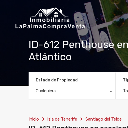
ID-612 Penthouse en 
Atlántico
Estado de Propiedad
Ti
Cualquiera
To
Inicio
Isla de Tenerife
Santiago del Teide