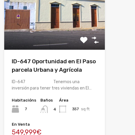
ID-647 Oportunidad en El Paso
parcela Urbana y Agrícola
ID-647 Tenemos una
inversión para tener tres viviendas en El…
Habitacións
Baños
Área
7
357
sq ft
4
En Venta
549,999€