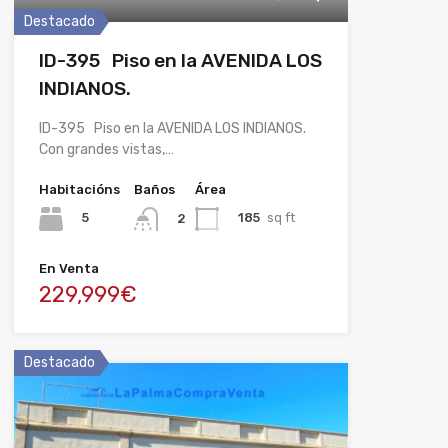
Destacado
ID-395 Piso en la AVENIDA LOS
INDIANOS.
ID-395 Piso en la AVENIDA LOS INDIANOS.
Con grandes vistas,…
Habitacións
Baños
Área
5
185
sq ft
2
En Venta
229,999€
Destacado