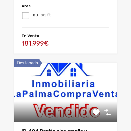
Área
sq ft
80
En Venta
181,999€
Destacado