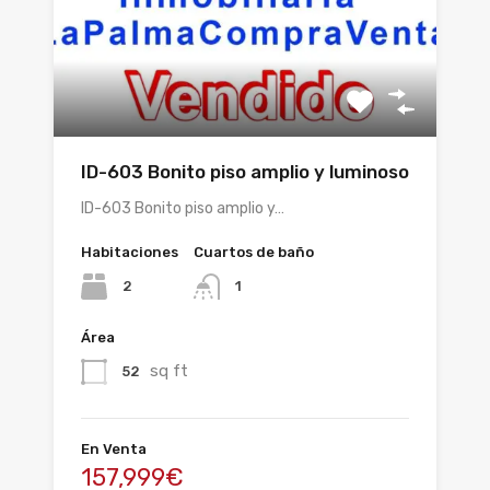
ID-603 Bonito piso amplio y luminoso
ID-603 Bonito piso amplio y…
Habitaciones
Cuartos de baño
2
1
Área
sq ft
52
En Venta
157,999€