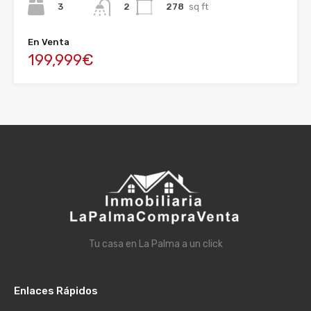
3
278
sq ft
2
En Venta
199,999€
Tu casa en La Palma a un click
Enlaces Rápidos