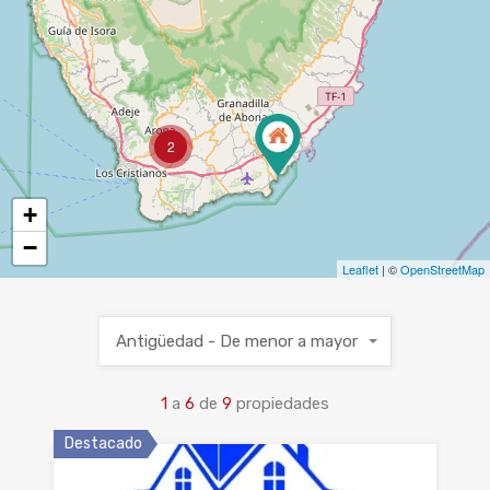
2
+
−
Leaflet
| ©
OpenStreetMap
Antigüedad - De menor a mayor
1
a
6
de
9
propiedades
Destacado