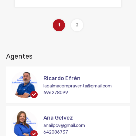
1
2
Agentes
Ricardo Efrén
lapalmacompraventa@gmail.com
696278099
Ana Gelvez
anailpcv@gmail.com
642086737