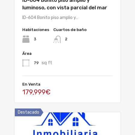
ID-604 Bonito piso amplio y
luminoso, con vista parcial del mar
ID-604 Bonito piso amplio y…
Habitaciones
Cuartos de baño
3
2
Área
sq ft
79
En Venta
179,999€
Destacado