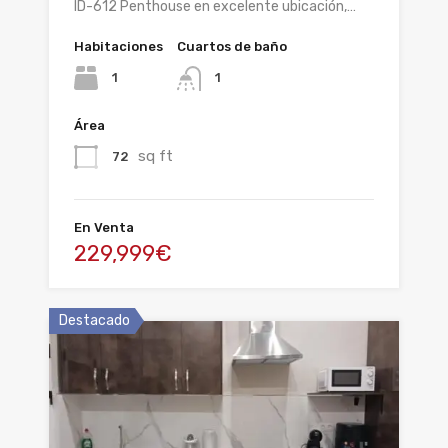
ID-612 Penthouse en excelente ubicación,…
Habitaciones
Cuartos de baño
1
1
Área
sq ft
72
En Venta
229,999€
Destacado