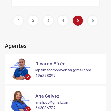
1
2
3
4
5
6
Agentes
Ricardo Efrén
lapalmacompraventa@gmail.com
696278099
Ana Gelvez
anailpcv@gmail.com
642086737