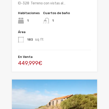
ID-328 Terreno con vistas al…
Habitaciones
Cuartos de baño
1
1
Área
sq ft
183
En Venta
449,999€