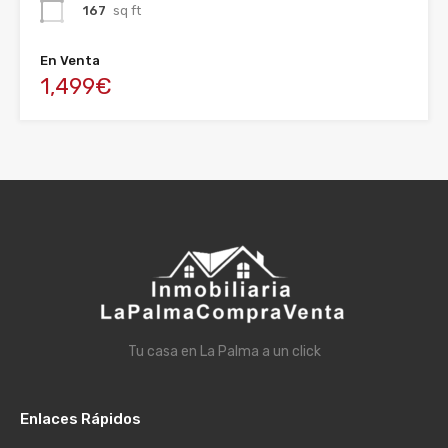
167
sq ft
En Venta
1,499€
Tu casa en La Palma a un click
Enlaces Rápidos