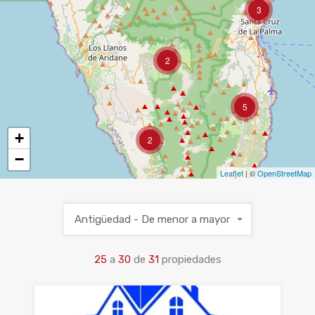
3
2
5
+
2
−
Leaflet
| ©
OpenStreetMap
Antigüedad - De menor a mayor
25
a
30
de
31
propiedades