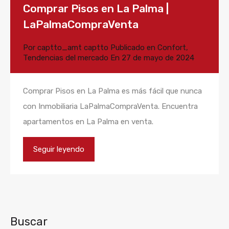
Comprar Pisos en La Palma |
LaPalmaCompraVenta
Por
captto_amt captto
Publicado en
Confort
,
Tendencias del mercado
En
27 de mayo de 2024
Comprar Pisos en La Palma es más fácil que nunca
con Inmobiliaria LaPalmaCompraVenta. Encuentra
apartamentos en La Palma en venta.
Seguir leyendo
Buscar