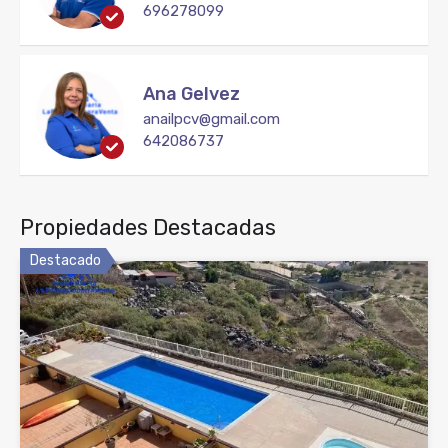
696278099
Ana Gelvez
anailpcv@gmail.com
642086737
Propiedades Destacadas
Destacado