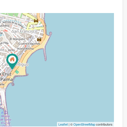
Leaflet
| ©
OpenStreetMap
contributors