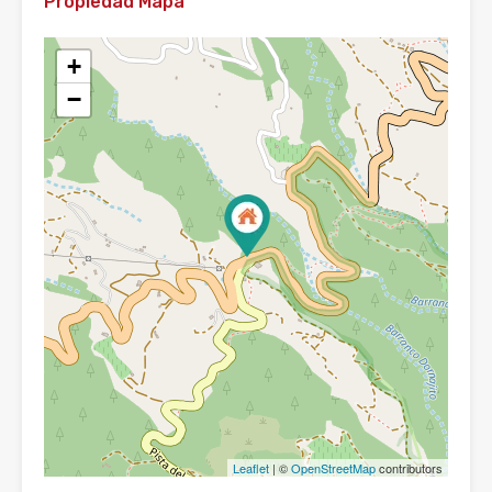
Propiedad Mapa
+
−
Leaflet
| ©
OpenStreetMap
contributors