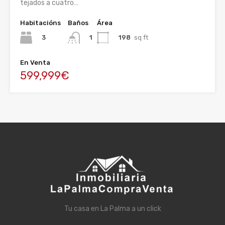
tejados a cuatro…
Habitacións
Baños
Área
3
198
sq ft
1
En Venta
599,999€
Tu casa en La Palma a un click