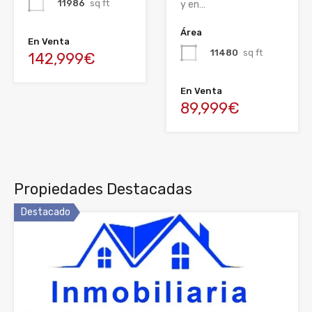
11986
sq ft
y en…
Área
En Venta
11480
sq ft
142,999€
En Venta
89,999€
Propiedades Destacadas
Destacado