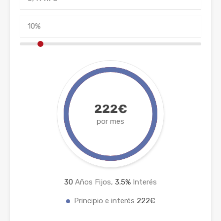
222€
por mes
30
Años Fijos,
3.5
%
Interés
Principio e interés
222€