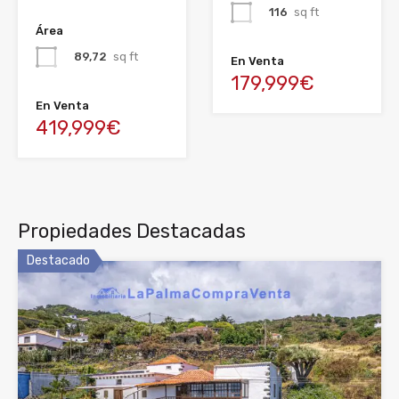
116
sq ft
Área
89,72
sq ft
En Venta
179,999€
En Venta
419,999€
Propiedades Destacadas
Destacado