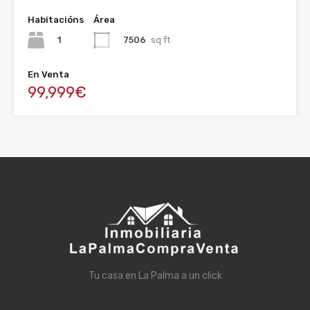
Habitacións
Área
1
7506
sq ft
En Venta
99,999€
Tu casa en La Palma a un click