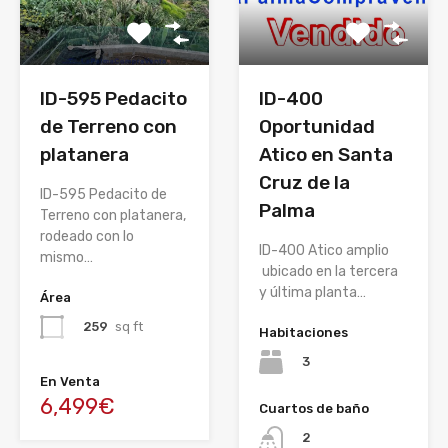
ID-595 Pedacito
ID-400
de Terreno con
Oportunidad
platanera
Atico en Santa
Cruz de la
ID-595 Pedacito de
Palma
Terreno con platanera,
rodeado con lo
ID-400 Atico amplio
mismo…
ubicado en la tercera
y última planta…
Área
259
sq ft
Habitaciones
3
En Venta
6,499€
Cuartos de baño
2