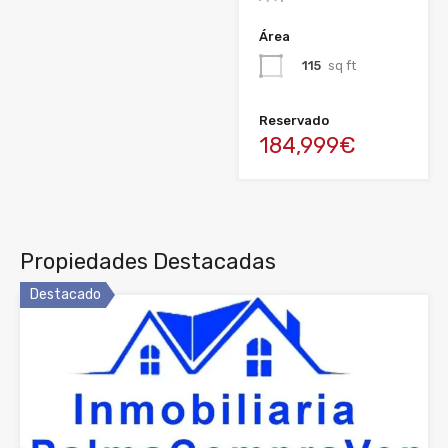
Área
115
sq ft
Reservado
184,999€
Propiedades Destacadas
Destacado