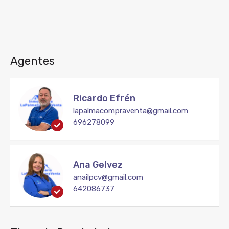
Agentes
Ricardo Efrén
lapalmacompraventa@gmail.com
696278099
Ana Gelvez
anailpcv@gmail.com
642086737