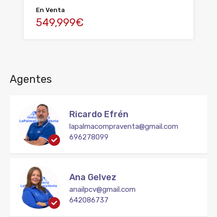
En Venta
549,999€
Agentes
Ricardo Efrén
lapalmacompraventa@gmail.com
696278099
Ana Gelvez
anailpcv@gmail.com
642086737