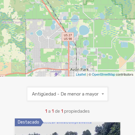
Leaflet
| ©
OpenStreetMap
contributors
Antigüedad - De menor a mayor
1
a
1
de
1
propiedades
Destacado