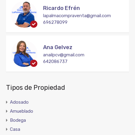
Ricardo Efrén
lapalmacompraventa@gmail.com
696278099
Ana Gelvez
anailpcv@gmail.com
642086737
Tipos de Propiedad
Adosado
Amueblado
Bodega
Casa