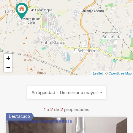
+
−
Leaflet
| ©
OpenStreetMap
Antigüedad - De menor a mayor
1
a
2
de
2
propiedades
Destacado