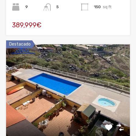
9
150
sq ft
5
389,999€
Destacado