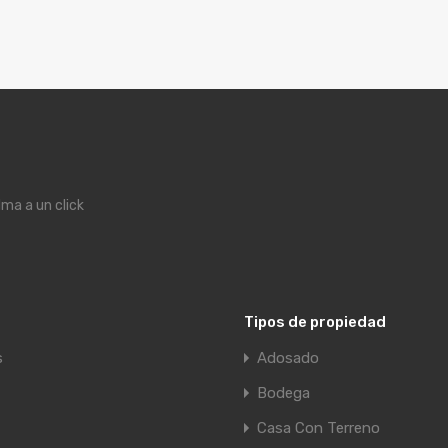
lma a un click
Tipos de propiedad
s
Adosado
Bodega
Casa Con Terreno