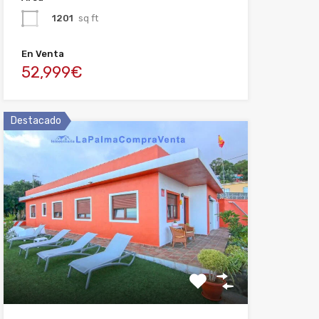
1201
sq ft
En Venta
52,999€
Destacado