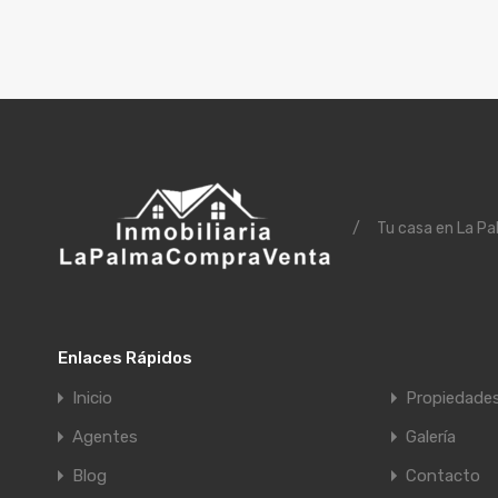
/
Tu casa en La Pa
Enlaces Rápidos
Inicio
Propiedade
Agentes
Galería
Blog
Contacto