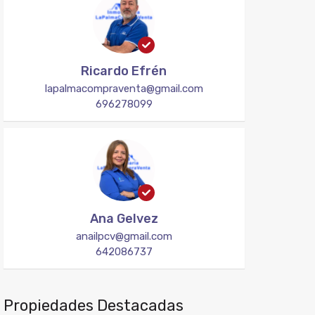
Ricardo Efrén
lapalmacompraventa@gmail.com
696278099
Ana Gelvez
anailpcv@gmail.com
642086737
Propiedades Destacadas