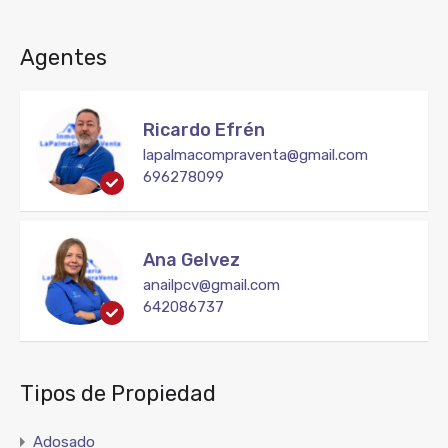
Agentes
Ricardo Efrén
lapalmacompraventa@gmail.com
696278099
Ana Gelvez
anailpcv@gmail.com
642086737
Tipos de Propiedad
Adosado