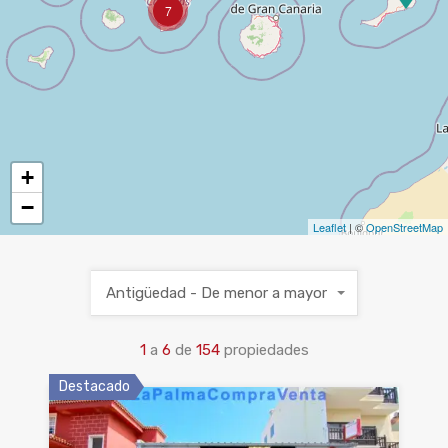
7
+
−
Leaflet
| ©
OpenStreetMap
Antigüedad - De menor a mayor
1
a
6
de
154
propiedades
Destacado