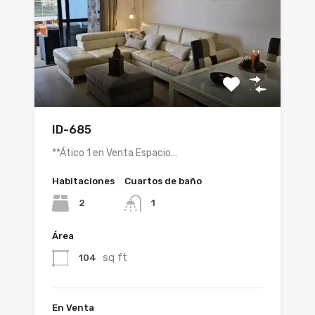
ID-685
**Ático 1 en Venta Espacio…
Habitaciones
Cuartos de baño
2
1
Área
sq ft
104
En Venta