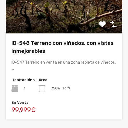
ID-548 Terreno con viñedos, con vistas
inmejorables
ID-547 Terreno en venta en una zona repleta de viñedos,
…
Habitacións
Área
1
7506
sq ft
En Venta
99,999€