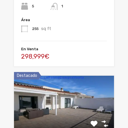
5
1
Área
sq ft
255
En Venta
298,999€
Destacado