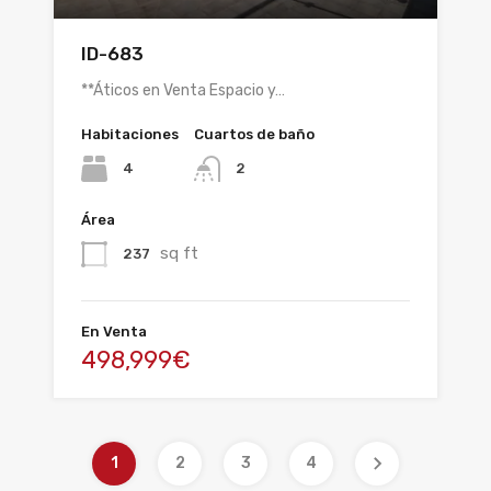
ID-683
**Áticos en Venta Espacio y…
Habitaciones
Cuartos de baño
4
2
Área
sq ft
237
En Venta
498,999€
1
2
3
4