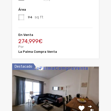
Área
sq ft
94
En Venta
274,999€
Por
La Palma Compra Venta
Destacado