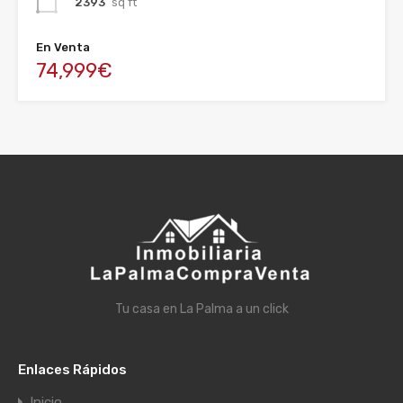
2393
sq ft
En Venta
74,999€
Tu casa en La Palma a un click
Enlaces Rápidos
Inicio