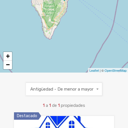
+
−
Leaflet
| ©
OpenStreetMap
Antigüedad - De menor a mayor
1
a
1
de
1
propiedades
Destacado