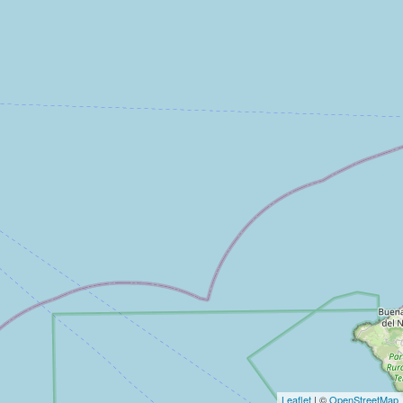
Leaflet
| ©
OpenStreetMap