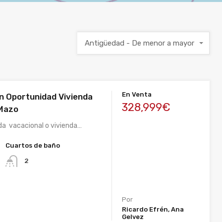
Antigüedad - De menor a mayor
En Venta
n Oportunidad Vivienda
328,999€
 Mazo
da vacacional o vivienda…
Cuartos de baño
2
²
Por
Ricardo Efrén, Ana
Gelvez