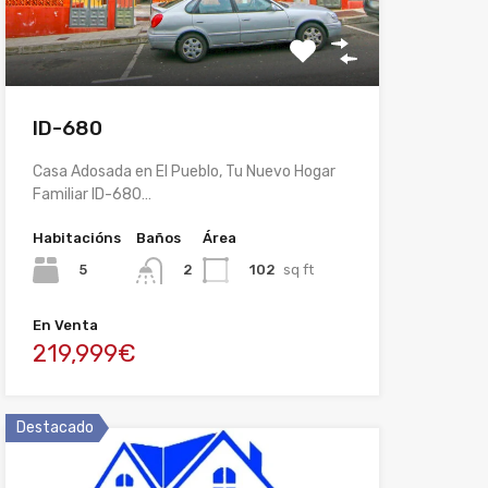
ID-680
Casa Adosada en El Pueblo, Tu Nuevo Hogar
Familiar ID-680…
Habitacións
Baños
Área
5
102
sq ft
2
En Venta
219,999€
Destacado