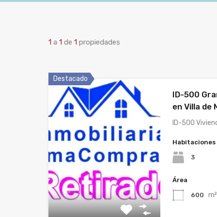
1
a
1
de
1
propiedades
Destacado
ID-500 Gra
en Villa de
ID-500 Vivien
Habitaciones
3
Área
m
600